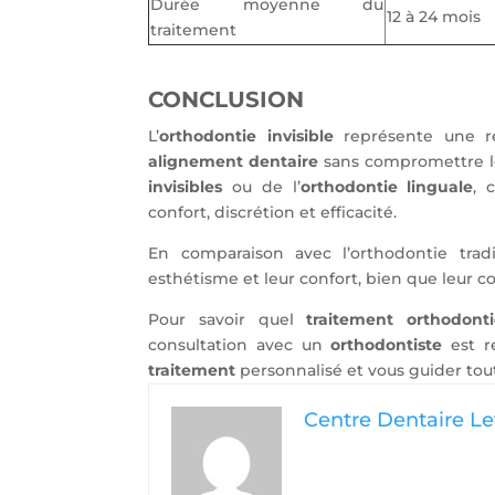
Durée moyenne du
12 à 24 mois
traitement
CONCLUSION
L’
orthodontie invisible
représente une rév
alignement dentaire
sans compromettre leu
invisibles
ou de l’
orthodontie linguale
, 
confort, discrétion et efficacité.
En comparaison avec l’orthodontie tradi
esthétisme et leur confort, bien que leur co
Pour savoir quel
traitement orthodont
consultation avec un
orthodontiste
est r
traitement
personnalisé et vous guider tou
Centre Dentaire Lev