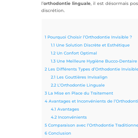
l’
orthodontie linguale
, il est désormais p
discrétion.
1
Pourquoi Choisir l’Orthodontie Invisible ?
1.1
Une Solution Discrète et Esthétique
1.2
Un Confort Optimal
1.3
Une Meilleure Hygiène Bucco-Dentaire
2
Les Différents Types d’Orthodontie Invisibl
2.1
Les Gouttières Invisalign
2.2
L’Orthodontie Linguale
3
La Mise en Place du Traitement
4
Avantages et Inconvénients de l’Orthodonti
4.1
Avantages
4.2
Inconvénients
5
Comparaison avec l’Orthodontie Traditionne
6
Conclusion