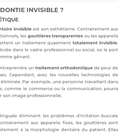
ONTIE INVISIBLE ?
ÉTIQUE
taire invisible
est son esthétisme. Contrairement aux
tionnels, les
gouttières transparentes
ou les appareils
mettent un traitement quasiment
totalement invisible
.
ciée dans le cadre professionnel ou social, où le port
 comme gênant.
entreprendre un
traitement orthodontique
de peur de
ues. Cependant, avec les nouvelles technologies de
t éliminée. Par exemple, une personne travaillant dans
te, comme le commerce ou la communication, pourra
er son image professionnelle.
linguale éliminent les problèmes d’irritation buccale
ontrairement aux appareils fixes, les gouttières sont
aitement à la morphologie dentaire du patient. Elles