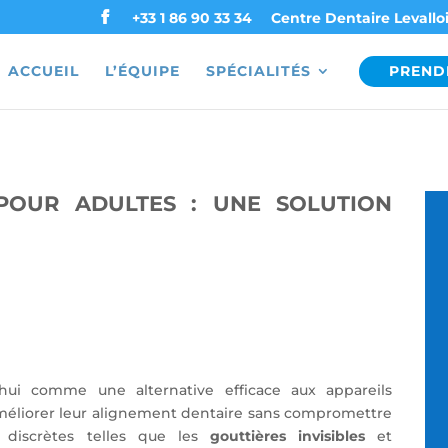
+33 1 86 90 33 34
Centre Dentaire Levalloi
ACCUEIL
L’ÉQUIPE
SPÉCIALITÉS
PREND
 POUR ADULTES : UNE SOLUTION
d’hui comme une alternative efficace aux appareils
 améliorer leur alignement dentaire sans compromettre
 discrètes telles que les
gouttières invisibles
et