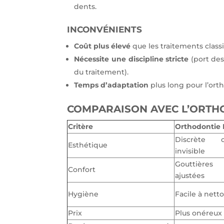
dents.
INCONVÉNIENTS
Coût plus élevé
que les traitements class
Nécessite une discipline stricte
(port des
du traitement).
Temps d’adaptation
plus long pour l’ort
COMPARAISON AVEC L’ORTH
Critère
Orthodontie I
Discrète 
Esthétique
invisible
Gouttières
Confort
ajustées
Hygiène
Facile à nett
Prix
Plus onéreux